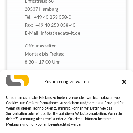
Eiffestraße 68
20537 Hamburg
Tel.: +49 40 253 058-0
Fax: +49 40 253 058-40
E-Mail: info(at)sedata-it.de
Öffnungszeiten
Montag bis Freitag
8:30 – 17:00 Uhr
Zustimmung verwalten
Unsere Partner
Um dir ein optimales Erlebnis zu bieten, verwenden wir Technologien wie
Mesonic
/
Sage
/
Apiras
/
Sophos
/
Cookies, um Geräteinformationen zu speichern und/oder darauf zuzugreifen.
Kaspersky
/
Trendmicro
/
Shopware
/
Wenn du diesen Technologien zustimmst, können wir Daten wie das
Surfverhalten oder eindeutige IDs auf dieser Website verarbeiten. Wenn du
WordPress
/
Joomla
/
Veeam
/
Acronis
deine Zustimmung nicht erteilst oder zurückziehst, können bestimmte
/
HP
/
Supermicro
/
Dell
/
Microsoft
/
Merkmale und Funktionen beeinträchtigt werden.
Lancom
/
AVM
/
QNAP
/
Synology
/