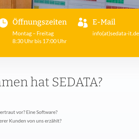

Öffnungszeiten

E-Mail
Montag – Freitag
info(at)sedata-it.de
8:30 Uhr bis 17:00 Uhr
hmen hat SEDATA?
rtraut vor? Eine Software?
serer Kunden von uns erzählt?