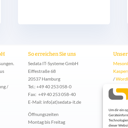
bH
So erreichen Sie uns
Unser
ösungen.
Sedata IT-Systeme GmbH
Mesoni
aus
Eiffestraße 68
Kasper
20537 Hamburg
/
Word
ung /
Tel.: +49 40 253 058-0
Acroni
Fax: +49 40 253 058-40
Micros
E-Mail: info(at)sedata-it.de
Synolo
VMWa
Um dir ein o
Öffnungszeiten
Geräteinform
enreac
Technologien
Montag bis Freitag
dieser Websi