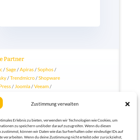
e Partner
c
/
Sage
/
Apiras
/
Sophos
/
sky
/
Trendmicro
/
Shopware
Press
/
Joomla
/
Veeam
/
s
/
HP
/
Supermicro
/
Dell
/
oft
/
Lancom
/
AVM
/
QNAP
/
Zustimmung verwalten
gy
/
Apple
/
Ubuntu
/
re
/
openthinstation
/
Swyx /
ptimales Erlebnis zu bieten, verwenden wir Technologien wie Cookies, um
ationen zu speichern und/oder darauf zuzugreifen. Wenn du diesen
h
 zustimmst, können wir Daten wie das Surfverhalten oder eindeutige IDs auf
te verarbeiten. Wenn du deine Zustimmung nicht erteilst oder zurückziehst,