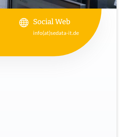

Social Web
info(at)sedata-it.de