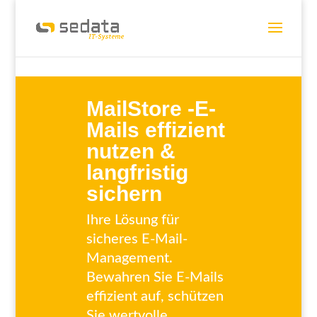
MailStore -E-
Mails effizient
nutzen &
langfristig
sichern
Ihre Lösung für
sicheres E-Mail-
Management.
Bewahren Sie E-Mails
effizient auf, schützen
Sie wertvolle