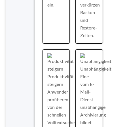
ein.
verkürzen
Backup-
und
Restore-
Zeiten.
Unabhängigkeit
Produktivität
Eine
steigern
vom E-
Anwender
Mail-
profitieren
Dienst
von der
unabhängige
schnellen
Archivierung
Volltextsuche,
bildet