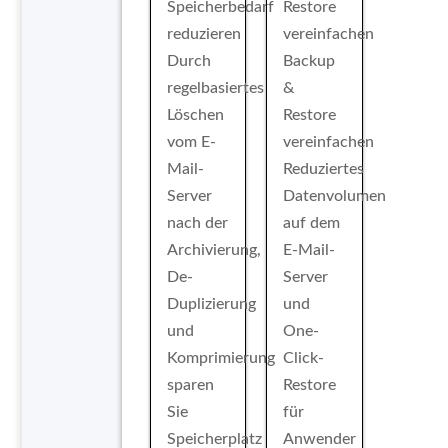
Speicherbedarf
reduzieren
Durch
Backup
regelbasiertes
&
Löschen
Restore
vom E-
vereinfachen
Mail-
Reduziertes
Server
Datenvolumen
nach der
auf dem
Archivierung,
E-Mail-
De-
Server
Duplizierung
und
und
One-
Komprimierung
Click-
sparen
Restore
Sie
für
Speicherplatz
Anwender