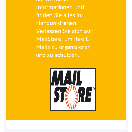
Informationen und
finden Sie alles im
Handumdrehen.
Verlassen Sie sich auf
MailStore, um Ihre E-
Mails zu organisieren
und zu schützen.