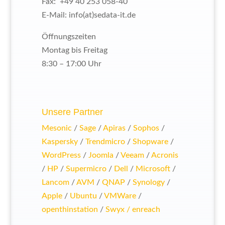
Fax: +49 40 253 058-40
E-Mail: info(at)sedata-it.de
Öffnungszeiten
Montag bis Freitag
8:30 – 17:00 Uhr
Unsere Partner
Mesonic
/
Sage
/
Apiras
/
Sophos
/
Kaspersky
/
Trendmicro
/
Shopware
/
WordPress
/
Joomla
/
Veeam
/
Acronis
/
HP
/
Supermicro
/
Dell
/
Microsoft
/
Lancom
/
AVM
/
QNAP
/
Synology
/
Apple
/
Ubuntu
/
VMWare
/
openthinstation
/
Swyx / enreach