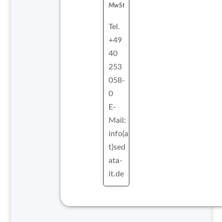
MwSt
Tel.
+49
40
253
058-
0
E-
Mail:
info(a
t)sed
ata-
it.de