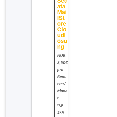
Sed
ata
Mai
lSt
ore
Clo
udl
ösu
ng
NUR:
3,50€
pro
Benu
tzer/
Mona
t
zzgl.
19%